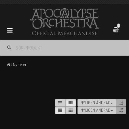
0
Apocalypse Orchestra
Nyheter
Kontaktformulär
Köpevillkor
Returpolicy
NYLIGEN ÄNDRAD
NYLIGEN ÄNDRAD